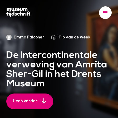
S
k
i
p
t
Emma Falconer
Tip van de week
o
c
o
De intercontinentale
n
verweving van Amrita
t
Sher-Gil in het Drents
e
n
Museum
t
Lees verder