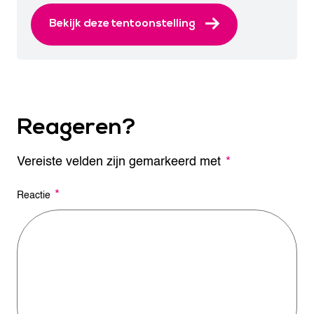
Bekijk deze tentoonstelling
Reageren?
Vereiste velden zijn gemarkeerd met
A
*
l
t
*
Reactie
e
r
n
a
t
i
v
e