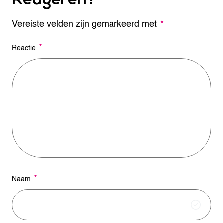
Vereiste velden zijn gemarkeerd met
A
*
l
t
*
Reactie
e
r
n
a
t
i
v
e
:
*
Naam