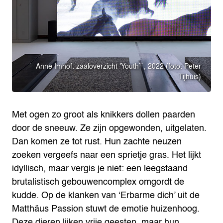
Anne Imhof: zaaloverzicht 'Youth``, 2022 (foto: Peter
Tijhuis)
Met ogen zo groot als knikkers dollen paarden
door de sneeuw. Ze zijn opgewonden, uitgelaten.
Dan komen ze tot rust. Hun zachte neuzen
zoeken vergeefs naar een sprietje gras. Het lijkt
idyllisch, maar vergis je niet: een leegstaand
brutalistisch gebouwencomplex omgordt de
kudde. Op de klanken van ‘Erbarme dich’ uit de
Matthäus Passion stuwt de emotie huizenhoog.
Deze dieren lijken vrije geesten, maar hun