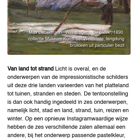
Max Liebermann, ‘Was drogen - De bleek’, 1890,
collectie Museum Kunst der Westküste, langdurig
bruikleen uit particulier bezit
Van land tot strand
Licht is overal, en de
onderwerpen van de impressionistische schilders
uit deze drie landen varieerden van het platteland
tot tuinen, stranden en steden. De tentoonstelling
is dan ook handig ingedeeld in zes onderwerpen,
namelijk licht, stad en land, strand, tuin, reizen en
winter. Op een opnieuw Instagramwaardige wijze
hebben de zes verschillende zalen allemaal een
andere, bij het onderwerp passende pastelkleur,