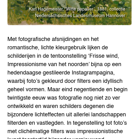
Karl Hagemeister, ‘Witte papaver’, 1881, collectie
Niedersächsisches Landesmuseum Hannover
Met fotografische afsnijdingen en het
romantische, lichte kleurgebruik lijken de
schilderijen in de tentoonstelling ‘Frisse wind,
Impressionisme van het noorden’ bijna op een
hedendaagse gestileerde Instagrampagina,
waarbij foto’s gekleurd door filters een idyllisch
geheel vormen. Maar eind negentiende en begin
twintigste eeuw was fotografie nog niet zo ver
ontwikkeld en waren schilders degenen die
bijzondere lichteffecten uit allerlei landschappen
filterden en vastlegden.
In tegenstelling tot foto’s
met clichématige filters was impressionistische