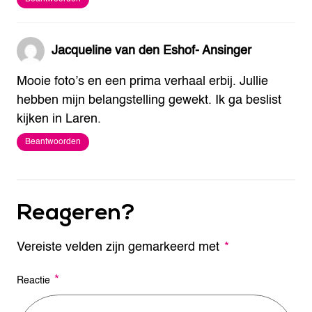
Jacqueline van den Eshof- Ansinger
Mooie foto’s en een prima verhaal erbij. Jullie
hebben mijn belangstelling gewekt. Ik ga beslist
kijken in Laren.
Beantwoorden
Reageren?
Vereiste velden zijn gemarkeerd met
A
*
l
t
*
Reactie
e
r