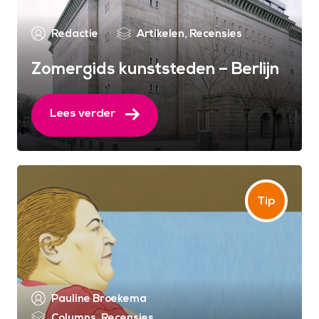
Redactie
Artikelen
,
Recensies
Zomergids kunststeden – Berlijn
Lees verder
Pauline Broekema
Columns
,
Recensies