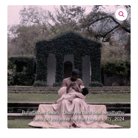
Buhlebezwe Siwani, ‘Ulishiyele bani ibele lwesithathu
(who did you leave the third breast for?)’, 2024