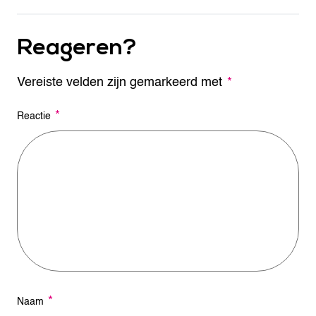
Reageren?
Vereiste velden zijn gemarkeerd met
A
*
l
t
*
Reactie
e
r
n
a
t
i
v
e
:
*
Naam