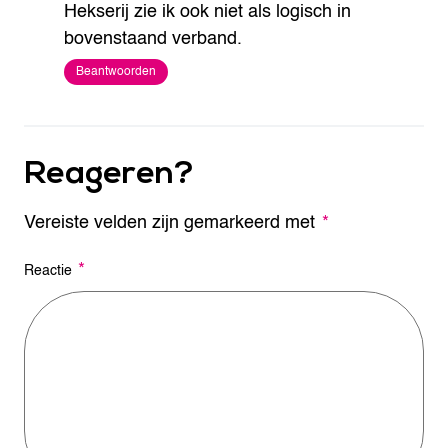
Hekserij zie ik ook niet als logisch in
bovenstaand verband.
Beantwoorden
Reageren?
Vereiste velden zijn gemarkeerd met
A
*
l
t
*
Reactie
e
r
n
a
t
i
v
e