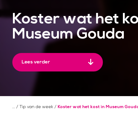
Koster wat het ko
Museum Gouda
Lees verder
/
Tip van de week
/
Koster wat het kost in Museum Goud