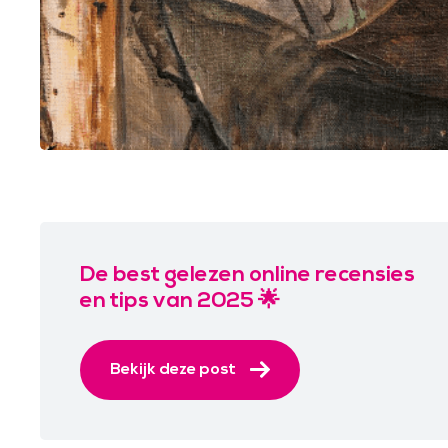
De best gelezen online recensies
en tips van 2025 🌟
Bekijk deze post