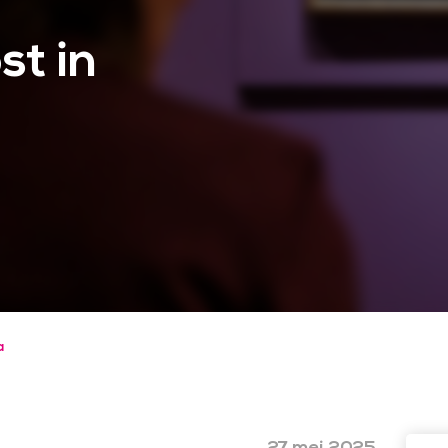
st in
a
27 mei 2025