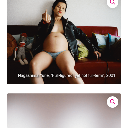
Nagashima Yurie, ‘Full-figured, yet not full-term’, 2001