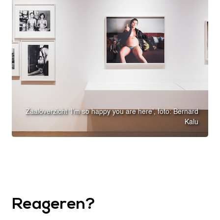
Zaaloverzicht ‘I’m so happy you are here’, foto: Bernard
Kalu
Reageren?