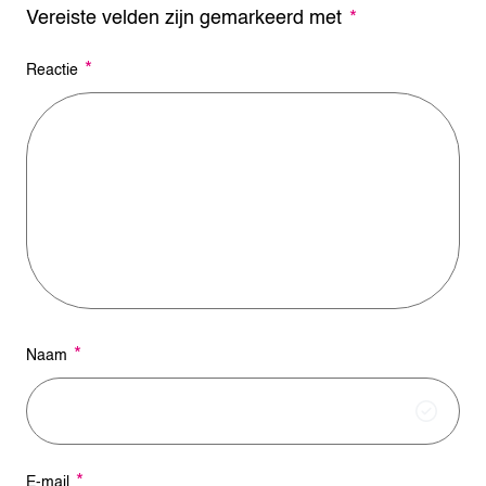
Vereiste velden zijn gemarkeerd met
A
*
l
t
*
Reactie
e
r
n
a
t
i
v
e
:
*
Naam
*
E-mail