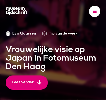
S
k
i
p
t
Eva Claassen
Tip van de week
o
c
o
Vrouwelijke visie op
n
Japan in Fotomuseum
t
Den Haag
e
n
t
Lees verder