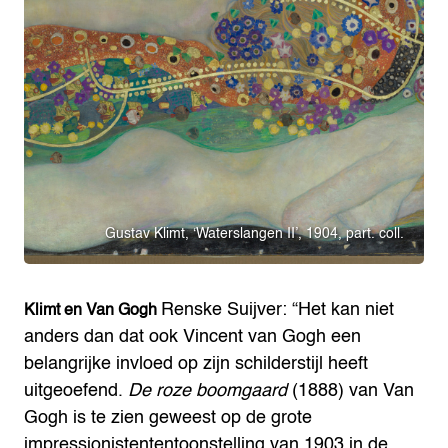
Gustav Klimt, ‘Waterslangen II’, 1904, part. coll.
Renske Suijver: “Het kan niet
Klimt en Van Gogh
anders dan dat ook Vincent van Gogh een
belangrijke invloed op zijn schilderstijl heeft
uitgeoefend.
De roze boomgaard
(1888) van Van
Gogh is te zien geweest op de grote
impressionistententoonstelling van 1903 in de