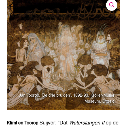
Jan Toorop, ‘De drie bruiden’, 1892-93, Kröller-Müller
Museum, Otterlo
Suijver: “Dat
Waterslangen II
op de
Klimt en Toorop