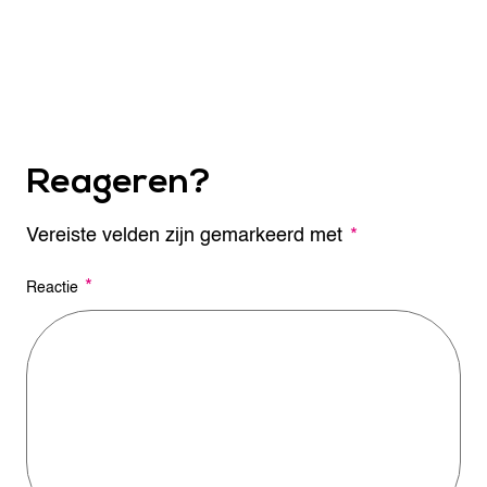
Reageren?
Vereiste velden zijn gemarkeerd met
A
*
l
t
*
Reactie
e
r
n
a
t
i
v
e
: