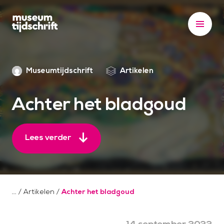
S
k
i
p
t
Museumtijdschrift
Artikelen
o
c
o
Achter het bladgoud
n
t
Lees verder
e
n
t
/
Artikelen
/
Achter het bladgoud