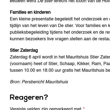
eeuwen werd
De stier
terecht hét icoon van de Holl
Families en kinderen
Een kleine presentatie begeleidt het onderzoek en 
tijdlijn van het leven van De stier. Voor families en
publieksbegeleiding tijdens het onderzoek en de re
kunnen bezoekers live vragen stellen aan de resta
Stier Zaterdag
Zaterdag 6 april wordt in het Mauritshuis Stier Za
(voornaam) heet of Stier, Schaap, Kikker, Ram, Pa
tussen 10.00 en 18.00 uur gratis het Mauritshuis b
Bron: Persbericht Mauritshuis
Reageren?
Vereiste velden zijn gemarkeerd met
A
*