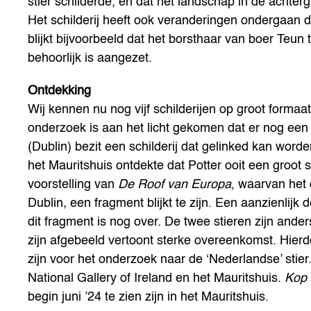
stier schilderde, en dat het landschap in de achter
Het schilderij heeft ook veranderingen ondergaan d
blijkt bijvoorbeeld dat het borsthaar van boer Teun t
behoorlijk is aangezet.
Ontdekking
Wij kennen nu nog vijf schilderijen op groot formaa
onderzoek is aan het licht gekomen dat er nog een 
(Dublin) bezit een schilderij dat gelinked kan word
het Mauritshuis ontdekte dat Potter ooit een groot 
voorstelling van
De Roof van Europa
, waarvan het 
Dublin
,
een fragment blijkt te zijn. Een aanzienlijk d
dit fragment is nog over. De twee stieren zijn and
zijn afgebeeld vertoont sterke overeenkomst. Hierd
zijn voor het onderzoek naar de ‘Nederlandse’ stie
National Gallery of Ireland en het Mauritshuis.
Kop 
begin juni ’24 te zien zijn in het Mauritshuis.