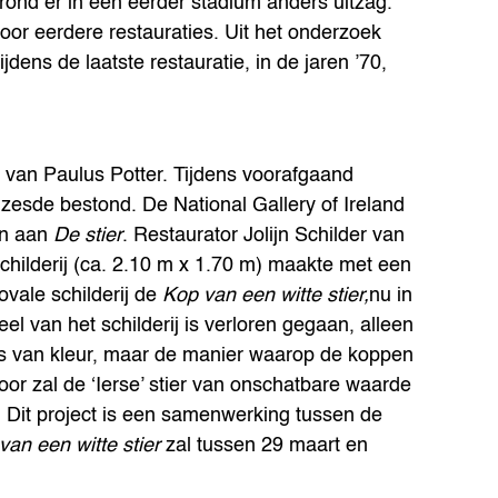
grond er in een eerder stadium anders uitzag.
oor eerdere restauraties. Uit het onderzoek
ijdens de laatste restauratie, in de jaren ’70,
t van Paulus Potter. Tijdens voorafgaand
zesde bestond. De National Gallery of Ireland
en aan
De stier
. Restaurator Jolijn Schilder van
schilderij (ca. 2.10 m x 1.70 m) maakte met een
ovale schilderij de
Kop van een witte stier,
nu in
eel van het schilderij is verloren gegaan, alleen
ers van kleur, maar de manier waarop de koppen
oor zal de ‘Ierse’ stier van onschatbare waarde
r. Dit project is een samenwerking tussen de
van een witte stier
zal tussen 29 maart en