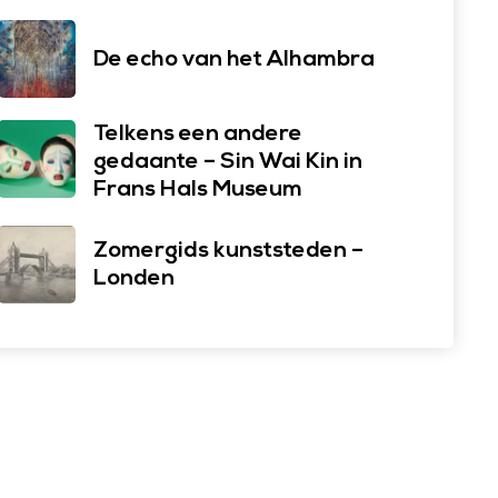
De echo van het Alhambra
Telkens een andere
gedaante – Sin Wai Kin in
Frans Hals Museum
Zomergids kunststeden –
Londen