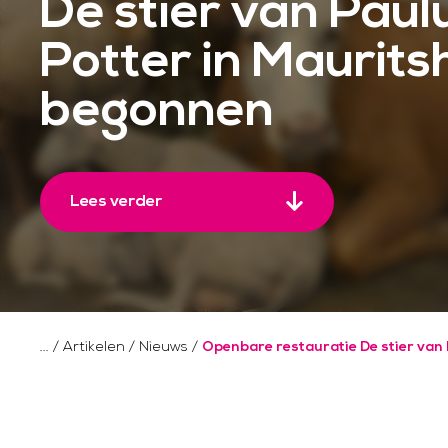
De stier van Paul
Potter in Mauritsh
begonnen
Lees verder
/
Artikelen
/
Nieuws
/
Openbare restauratie De stier van 