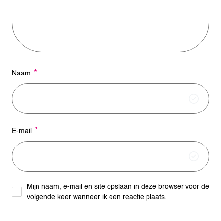
i
v
e
:
*
Naam
*
E-mail
Mijn naam, e-mail en site opslaan in deze browser voor de
volgende keer wanneer ik een reactie plaats.