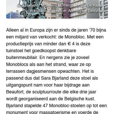
Sara Bjarland, ‘Monobloc Moments’, locatie De Haan-
Wenduine, © Westtoer, Ann-Sophie Deldycke
Alleen al in Europa zijn er sinds de jaren ’70 bijna
een miljard van verkocht: de Monobloc. Met een
productieprijs van minder dan € 4 is deze
tuinstoel het goedkoopst denkbare
buitenmeubilair. En nergens zie je zoveel
Monoblocs als aan het strand, waar ze op
terrassen dagjesmensen opwachten. Het is
passend dus dat Sara Bjarland deze stoel als
uitgangspunt nam voor haar bijdrage aan
Beaufort, de sculptuurroute die elke drie jaar
wordt georganiseerd aan de Belgische kust.
Bjarland stapelde 47 Monobloc-stoelen op tot een
monument voor massatoerisme en voerde de