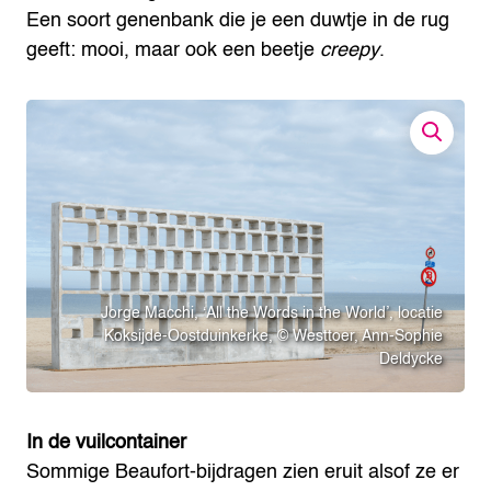
Een soort genenbank die je een duwtje in de rug
geeft: mooi, maar ook een beetje
creepy
.
Jorge Macchi, ‘All the Words in the World’, locatie
Koksijde-Oostduinkerke, © Westtoer, Ann-Sophie
Deldycke
In de vuilcontainer
Sommige Beaufort-bijdragen zien eruit alsof ze er