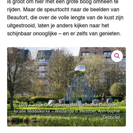
is groot om hier met een grote boog omheen te
rijden. Maar de speurtocht naar de beelden van
Beaufort, die over de volle lengte van de kust zijn
uitgestrooid, laten je anders kijken naar het
schijnbaar onooglijke – en er zelfs van genieten.
Lucy + Jorge Orta, ‘Gazing Ball: Reflective Dialogues’,
locatie Middelkerke – Westende © Westtoer, Ann-Sophie
Deldycke