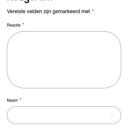
Vereiste velden zijn gemarkeerd met
A
*
l
t
*
Reactie
e
r
n
a
t
i
v
e
:
*
Naam