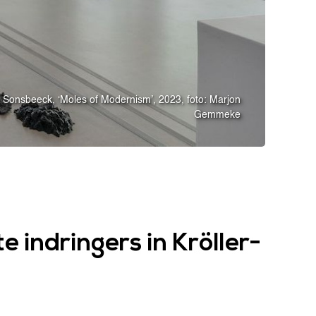
 Sonsbeeck, ‘Moles of Modernism’, 2023, foto: Marjon
Gemmeke
 indringers in Kröller-