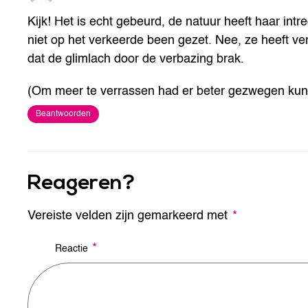
Kijk! Het is echt gebeurd, de natuur heeft haar in
niet op het verkeerde been gezet. Nee, ze heeft v
dat de glimlach door de verbazing brak.
(Om meer te verrassen had er beter gezwegen kunn
Beantwoorden
Reageren?
Vereiste velden zijn gemarkeerd met
A
*
l
t
*
Reactie
e
r
n
a