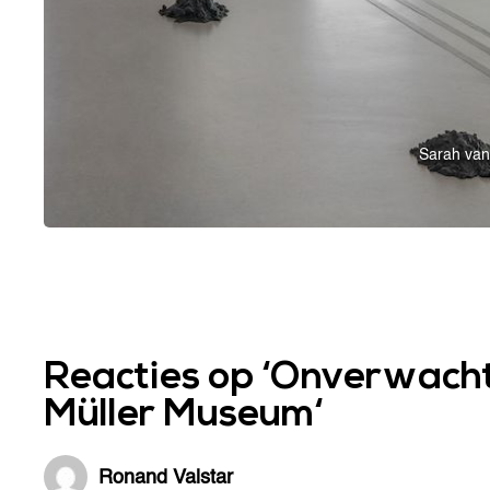
Sarah van
Reacties op ‘
Onverwachte
Müller Museum
‘
Ronand Valstar