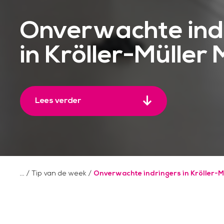
Onverwachte ind
in Kröller-Mülle
Lees verder
/
Tip van de week
/
Onverwachte indringers in Kröller-