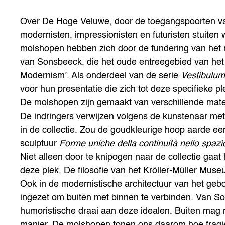
Over De Hoge Veluwe, door de toegangspoorten va
modernisten, impressionisten en futuristen stuiten 
molshopen hebben zich door de fundering van het
van Sonsbeeck, die het oude entreegebied van het 
Modernism’. Als onderdeel van de serie
Vestibulum
voor hun presentatie die zich tot deze specifieke pl
De molshopen zijn gemaakt van verschillende mater
De indringers verwijzen volgens de kunstenaar me
in de collectie. Zou de goudkleurige hoop aarde een
sculptuur
Forme uniche della continuità nello spaz
Niet alleen door te knipogen naar de collectie gaa
deze plek. De filosofie van het Kröller-Müller Mus
Ook in de modernistische architectuur van het gebou
ingezet om buiten met binnen te verbinden. Van S
humoristische draai aan deze idealen. Buiten mag
manier. De molshopen tonen ons daarom hoe fragie