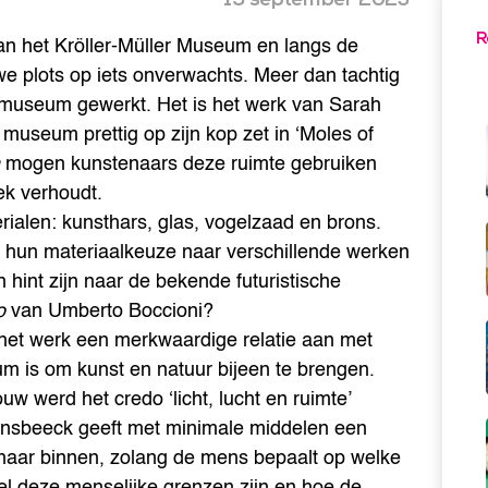
R
n het Kröller-Müller Museum en langs de
we plots op iets onverwachts. Meer dan tachtig
 museum gewerkt. Het is het werk van Sarah
museum prettig op zijn kop zet in ‘Moles of
mogen kunstenaars deze ruimte gebruiken
ek verhoudt.
ialen: kunsthars, glas, vogelzaad en brons.
t hun materiaalkeuze naar verschillende werken
 hint zijn naar de bekende futuristische
io
van Umberto Boccioni?
t het werk een merkwaardige relatie aan met
eum is om kunst en natuur bijeen te brengen.
w werd het credo ‘licht, lucht en ruimte’
onsbeeck geeft met minimale middelen een
 naar binnen, zolang de mens bepaalt op welke
l deze menselijke grenzen zijn en hoe de